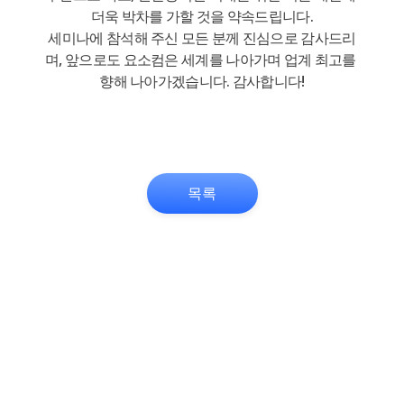
더욱 박차를 가할 것을 약속드립니다.
세미나에 참석해 주신 모든 분께 진심으로 감사드리
며, 앞으로도 요소컴은 세계를 나아가며 업계 최고를 
향해 나아가겠습니다. 감사합니다!
목록
경민워터컴(주)
경기 광명시 하안로 60, 광명테크노파크 E동 906호 (소하동)
대표 
|
권용철   Tel 
|
 02-2652-4111