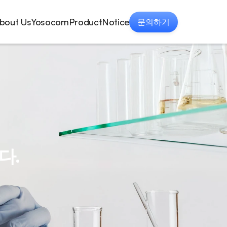
bout Us
Yosocom
Product
Notice
문의하기
bout Us
Yosocom
Product
Notice
다.